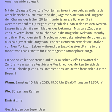
Amerikas widerspiegelt.
Mit der „Seagate Ouvertüre“ von James Swearingen geht es entlang der
amerikanischen Küste. Während die „Ragtime-Suite“ von Ted Huggens
den Charme des frühen 20. Jahrhunderts aufgreift, reisen Sie im
weiteren Verlauf mit „Oregon“ von Jacob de Haan in den Wilden Westen.
Lassen Sie sich mit einem Medley des bekannten Musicals „Zauberer
von Oz“ verzaubern und tauchen Sie in die magische Welt von Dorothy
und ihren Freunden ein. Ein Medley mit den bekanntesten Melodien des
Musicals „West Side Story“ von Leonard Bernstein erweckt die Straßen
von New York zum Leben, während der Jazz-Klassiker „Fly me to the
moon“ von Frank Sinatra für eine magische Atmosphäre sorgt.
Ein Abend voller Abenteuer und musikalischer Vielfalt erwartet die
Zuhörer – ein wahres Fest für alle Musikfreunde. Merken Sie sich den
Termin unbedingt vor. Das Orchester des MV Stetten freut sich auf Ihren
Besuch!
Wann:
Samstag, 15. März 2025, 19:00 Uhr (Saalöffnung um 18:30 Uhr)
Wo:
Bürgerhaus Kernen
Eintritt:
frei
Geschrieben von
Super User