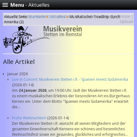
Menu
- Aktuelles
Benutzer
|
Kontakt
|
Impressum
|
Datenschutzerklärung
|
Presse
|
Aktuelle Seite:
Startseite
Aktuelles
Musikalischer Roadtrip durch
Upload
Amerika (2)
Alle Artikel
Januar 2026
Live in Concert: Musikverein Stetten i.R. - Spanien meets Südamerika
(2026-01-14)
Am
24.Januar 2026
, um 19:00 Uhr, lädt der Musikverein Stetten i.R.
zu einem musikalischen Erlebnis der besonderen Art ins Bürgerhaus
Kernen ein. Unter dem Motto "Spanien meets Südamerika" erwartet
die...
Frohe Weihnachten!
(2026-01-14)
Der Musikverein Stetten i.R. wünscht all seinen Mitgliedern und der
gesamten Einwohnerschaft Kernens ein schönes und besinnliches
Weihnachtsfest sowie ein gesundes, glückliches und erfolgreiches...