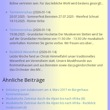
Bühne vertreten sein. Für das leibliche Wohl wird bestens gesorgt!...
Terminvorschau
(2026-01-14)
20.07.2025 - Sommerfest Beinstein 27.07.2025 - Weinfest Schnait
19.10.2025 - Römer Kirbe
Terminvorschau
(2026-01-14)
19.06.2025 - Grundäcker-Hocketse Der Musikverein Stetten wird Sie
auf der Grundäcker-Hocketse von 11:30 Uhr - 13:30 Uhr musikalisch
unterhalten. Kommen Sie gerne vorbei. Wir freuen uns über...
Rückblick Wiesenfest
(2026-01-14)
Letzte Woche fand an Christi Himmelfahrt unser traditionelles
Wiesenfest am Vereinsheim statt. Unsere Musikfreunde aus
Rommelshausen und aus Beinstein sowie das Jugendorchester und
das Orchester des MV...
Ähnliche Beiträge
Einladung zum Aulakonzert am 4. März 2017 im Bürgerhaus
Rommelshausen
Musikalische Zeitreise durch die Alpen bis nach Afrika (III)
Musikalische Zeitreise durch die Alpen bis nach Afrika - Rückblick
Aulakonzert (II)