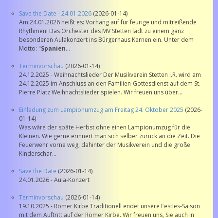
Save the Date - 24.01.2026
(2026-01-14)
Am 24.01.2026 heißt es: Vorhang auf für feurige und mitreißende
Rhythmen! Das Orchester des MV Stetten lädt zu einem ganz
besonderen Aulakonzert ins Bürgerhaus Kernen ein. Unter dem
Motto: "
Spanien
...
Terminvorschau
(2026-01-14)
24.12.2025 - Weihnachtslieder Der Musikverein Stetten i.R. wird am
24.12.2025 im Anschluss an den Familien-Gottesdienst auf dem St.
Pierre Platz Weihnachtslieder spielen. Wir freuen uns über...
Einladung zum Lampionumzug am Freitag 24. Oktober 2025
(2026-
01-14)
Was wäre der späte Herbst ohne einen Lampionumzug für die
Kleinen. Wie gerne erinnert man sich selber zurück an die Zeit. Die
Feuerwehr vorne weg, dahinter der Musikverein und die große
Kinderschar...
Save the Date
(2026-01-14)
24.01.2026 - Aula-Konzert
Terminvorschau
(2026-01-14)
19.10.2025 - Römer Kirbe Traditionell endet unsere Festles-Saison
mit dem Auftritt auf der Römer Kirbe. Wir freuen uns, Sie auch in