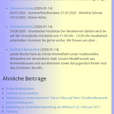
Terminvorschau
(2026-01-14)
20.07.2025 - Sommerfest Beinstein 27.07.2025 - Weinfest Schnait
19.10.2025 - Römer Kirbe
Terminvorschau
(2026-01-14)
19.06.2025 - Grundäcker-Hocketse Der Musikverein Stetten wird Sie
auf der Grundäcker-Hocketse von 11:30 Uhr - 13:30 Uhr musikalisch
unterhalten. Kommen Sie gerne vorbei. Wir freuen uns über...
Rückblick Wiesenfest
(2026-01-14)
Letzte Woche fand an Christi Himmelfahrt unser traditionelles
Wiesenfest am Vereinsheim statt. Unsere Musikfreunde aus
Rommelshausen und aus Beinstein sowie das Jugendorchester und
das Orchester des MV...
Ähnliche Beiträge
Frohe Weihnachten
Termine im Dezember
Einladung zur ersten Kernener Tuba-X-Mas auf dem Christkindlesmarkt
in Rommelshausen
Einladung zu Generalversammlung am Mittwoch 22. Februar 2017
Termine