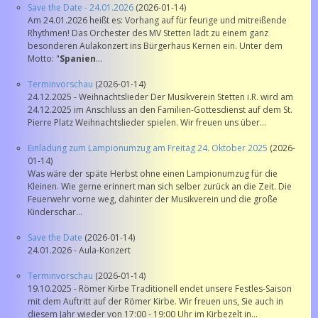
Save the Date - 24.01.2026
(2026-01-14)
Am 24.01.2026 heißt es: Vorhang auf für feurige und mitreißende
Rhythmen! Das Orchester des MV Stetten lädt zu einem ganz
besonderen Aulakonzert ins Bürgerhaus Kernen ein. Unter dem
Motto: "
Spanien
...
Terminvorschau
(2026-01-14)
24.12.2025 - Weihnachtslieder Der Musikverein Stetten i.R. wird am
24.12.2025 im Anschluss an den Familien-Gottesdienst auf dem St.
Pierre Platz Weihnachtslieder spielen. Wir freuen uns über...
Einladung zum Lampionumzug am Freitag 24. Oktober 2025
(2026-
01-14)
Was wäre der späte Herbst ohne einen Lampionumzug für die
Kleinen. Wie gerne erinnert man sich selber zurück an die Zeit. Die
Feuerwehr vorne weg, dahinter der Musikverein und die große
Kinderschar...
Save the Date
(2026-01-14)
24.01.2026 - Aula-Konzert
Terminvorschau
(2026-01-14)
19.10.2025 - Römer Kirbe Traditionell endet unsere Festles-Saison
mit dem Auftritt auf der Römer Kirbe. Wir freuen uns, Sie auch in
diesem Jahr wieder von 17:00 - 19:00 Uhr im Kirbezelt in...