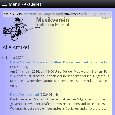
Menu
- Aktuelles
Benutzer
|
Kontakt
|
Impressum
|
Datenschutzerklärung
|
Presse
|
Aktuelle Seite:
Startseite
Aktuelles
Terminvorschau
Upload
Alle Artikel
Januar 2026
Live in Concert: Musikverein Stetten i.R. - Spanien meets Südamerika
(2026-01-14)
Am
24.Januar 2026
, um 19:00 Uhr, lädt der Musikverein Stetten i.R.
zu einem musikalischen Erlebnis der besonderen Art ins Bürgerhaus
Kernen ein. Unter dem Motto "Spanien meets Südamerika" erwartet
die...
Frohe Weihnachten!
(2026-01-14)
Der Musikverein Stetten i.R. wünscht all seinen Mitgliedern und der
gesamten Einwohnerschaft Kernens ein schönes und besinnliches
Weihnachtsfest sowie ein gesundes, glückliches und erfolgreiches...