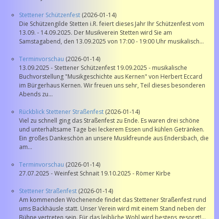
Stettener Schützenfest
(2026-01-14)
Die Schützengilde Stetten i.R. feiert dieses Jahr Ihr Schützenfest vom
13.09. - 14.09.2025. Der Musikverein Stetten wird Sie am
Samstagabend, den 13.09.2025 von 17:00 - 19:00 Uhr musikalisch...
Terminvorschau
(2026-01-14)
13.09.2025 - Stettener Schützenfest 19.09.2025 - musikalische
Buchvorstellung "Musikgeschichte aus Kernen" von Herbert Eccard
im Bürgerhaus Kernen. Wir freuen uns sehr, Teil dieses besonderen
Abends zu...
Rückblick Stettener Straßenfest
(2026-01-14)
Viel zu schnell ging das Straßenfest zu Ende. Es waren drei schöne
und unterhaltsame Tage bei leckerem Essen und kühlen Getränken.
Ein großes Dankeschön an unsere Musikfreunde aus Endersbach, die
am...
Terminvorschau
(2026-01-14)
27.07.2025 - Weinfest Schnait 19.10.2025 - Römer Kirbe
Stettener Straßenfest
(2026-01-14)
Am kommenden Wochenende findet das Stettener Straßenfest rund
ums Backhäusle statt. Unser Verein wird mit einem Stand neben der
Bühne vertreten sein. Für das leibliche Wohl wird bestens gesorgt!...