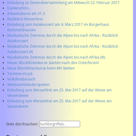
Einladung zu Generalversammlung am Mittwoch 22. Februar 2017
Dankeschön...
Arbeitsdienst am 31.3.
Rückblick Wiesenfest
Einladung zum Aulakonzert am 4. März 2017 im Bürgerhaus
Rommelshausen
Musikalische Zeitreise durch die Alpen bis nach Afrika - Rückblick
Aulakonzert
Musikalische Zeitreise durch die Alpen bis nach Afrika - Rückblick
Aulakonzert (II)
Musikalische Zeitreise durch die Alpen bis nach Afrika (III)
Neuer Blockflötenkurse starten nach den Osterferien!
Neue Blockflötenkurse beim MV Stetten
Termine im Juli
Volksfestbesuch
Weihnachtsliederspielen
Einladung zum Wiesenfest am 25. Mai 2017 auf der Wiese am
Vereinsheim
Einladung zum Wiesenfest am 25. Mai 2017 auf der Wiese am
Vereinsheim
Seite durchsuchen: