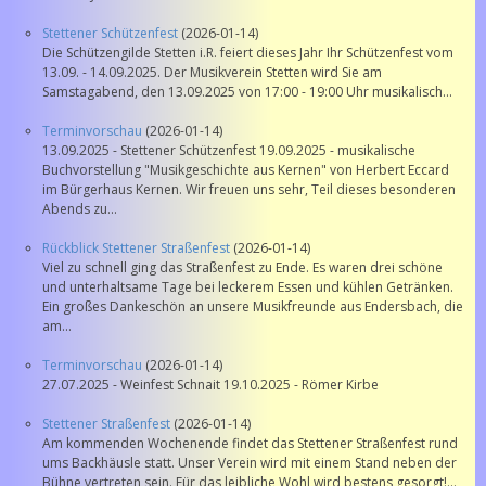
Stettener Schützenfest
(2026-01-14)
Die Schützengilde Stetten i.R. feiert dieses Jahr Ihr Schützenfest vom
13.09. - 14.09.2025. Der Musikverein Stetten wird Sie am
Samstagabend, den 13.09.2025 von 17:00 - 19:00 Uhr musikalisch...
Terminvorschau
(2026-01-14)
13.09.2025 - Stettener Schützenfest 19.09.2025 - musikalische
Buchvorstellung "Musikgeschichte aus Kernen" von Herbert Eccard
im Bürgerhaus Kernen. Wir freuen uns sehr, Teil dieses besonderen
Abends zu...
Rückblick Stettener Straßenfest
(2026-01-14)
Viel zu schnell ging das Straßenfest zu Ende. Es waren drei schöne
und unterhaltsame Tage bei leckerem Essen und kühlen Getränken.
Ein großes Dankeschön an unsere Musikfreunde aus Endersbach, die
am...
Terminvorschau
(2026-01-14)
27.07.2025 - Weinfest Schnait 19.10.2025 - Römer Kirbe
Stettener Straßenfest
(2026-01-14)
Am kommenden Wochenende findet das Stettener Straßenfest rund
ums Backhäusle statt. Unser Verein wird mit einem Stand neben der
Bühne vertreten sein. Für das leibliche Wohl wird bestens gesorgt!...