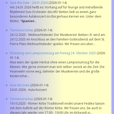
Save the Date - 24.01.2026
(2026-01-14)
Am 24.01.2026 heißt es: Vorhang auf für feurige und mitreißende
Rhythmen! Das Orchester des MV Stetten lädt zu einem ganz
besonderen Aulakonzert ins Bürgerhaus Kernen ein. Unter dem
Motto: "
Spanien
...
Terminvorschau
(2026-01-14)
24.12.2025 - Weihnachtslieder Der Musikverein Stetten i.R. wird am
24.12.2025 im Anschluss an den Familien-Gottesdienst auf dem St.
Pierre Platz Weihnachtslieder spielen. Wir freuen uns über...
Einladung zum Lampionumzug am Freitag 24. Oktober 2025
(2026-
01-14)
Was wäre der späte Herbst ohne einen Lampionumzug für die
Kleinen. Wie gerne erinnert man sich selber zurück an die Zeit. Die
Feuerwehr vorne weg, dahinter der Musikverein und die große
Kinderschar...
Save the Date
(2026-01-14)
24.01.2026 - Aula-Konzert
Terminvorschau
(2026-01-14)
19.10.2025 - Römer Kirbe Traditionell endet unsere Festles-Saison
mit dem Auftritt auf der Römer Kirbe. Wir freuen uns, Sie auch in
diesem Jahr wieder von 17:00 - 19:00 Uhr im Kirbezelt in...