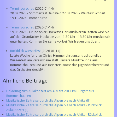
Terminvorschau
(2026-01-14)
20.07.2025 - Sommerfest Beinstein 27.07.2025 - Weinfest Schnait
19.10.2025 - Römer Kirbe
Terminvorschau
(2026-01-14)
19.06.2025 - Grundäcker-Hocketse Der Musikverein Stetten wird Sie
auf der Grundäcker-Hocketse von 11:30 Uhr - 13:30 Uhr musikalisch
unterhalten. Kommen Sie gerne vorbei. Wir freuen uns über...
Rückblick Wiesenfest
(2026-01-14)
Letzte Woche fand an Christi Himmelfahrt unser traditionelles
Wiesenfest am Vereinsheim statt. Unsere Musikfreunde aus
Rommelshausen und aus Beinstein sowie das Jugendorchester und
das Orchester des MV...
Ähnliche Beiträge
Einladung zum Aulakonzert am 4. März 2017 im Bürgerhaus
Rommelshausen
Musikalische Zeitreise durch die Alpen bis nach Afrika (III)
Musikalische Zeitreise durch die Alpen bis nach Afrika - Rückblick
Aulakonzert (II)
Musikalische Zeitreise durch die Alpen bis nach Afrika - Rückblick