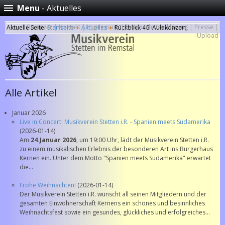
Menu
- Aktuelles
Benutzer
|
Kontakt
|
Impressum
|
Datenschutzerklärung
|
Presse
|
Aktuelle Seite:
Startseite
Aktuelles
Rückblick 46. Aulakonzert
Upload
Alle Artikel
Januar 2026
Live in Concert: Musikverein Stetten i.R. - Spanien meets Südamerika
(2026-01-14)
Am
24.Januar 2026
, um 19:00 Uhr, lädt der Musikverein Stetten i.R.
zu einem musikalischen Erlebnis der besonderen Art ins Bürgerhaus
Kernen ein. Unter dem Motto "Spanien meets Südamerika" erwartet
die...
Frohe Weihnachten!
(2026-01-14)
Der Musikverein Stetten i.R. wünscht all seinen Mitgliedern und der
gesamten Einwohnerschaft Kernens ein schönes und besinnliches
Weihnachtsfest sowie ein gesundes, glückliches und erfolgreiches...