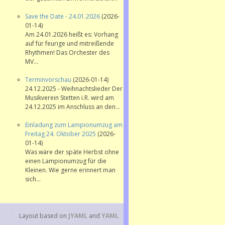
Save the Date - 24.01.2026
(2026-
01-14)
Am 24.01.2026 heißt es: Vorhang
auf für feurige und mitreißende
Rhythmen! Das Orchester des
MV...
Terminvorschau
(2026-01-14)
24.12.2025 - Weihnachtslieder Der
Musikverein Stetten i.R. wird am
24.12.2025 im Anschluss an den...
Einladung zum Lampionumzug am
Freitag 24. Oktober 2025
(2026-
01-14)
Was wäre der späte Herbst ohne
einen Lampionumzug für die
Kleinen. Wie gerne erinnert man
sich...
Layout based on
JYAML
and
YAML