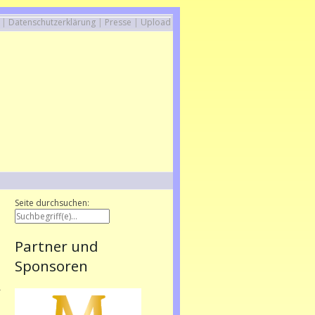
|
Datenschutzerklärung
|
Presse
|
Upload
Seite durchsuchen:
d
Partner und
m
Sponsoren
n
i
r
u