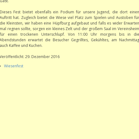
Gast.
Dieses Fest bietet ebenfalls ein Podium für unsere Jugend, die dort eine
Auftritt hat. Zugleich bietet die Wiese viel Platz zum Spielen und Austoben fü
die Kleinsten, wir haben eine Hüpfburg aufgebaut und falls es wider Erwarte
mal regnen sollte, sorgen ein kleines Zelt und der großem Saal im Vereinshei
für einen trockenen Unterschlupf. Von 11:00 Uhr morgens bis in di
Abendstunden erwartet die Besucher Gegrilltes, Gekühltes, am Nachmitta
auch Kaffee und Kuchen.
Veröffentlicht: 29. Dezember 2016
Wiesenfest