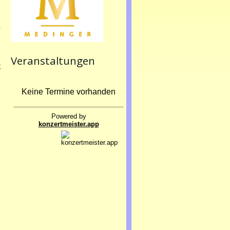
n
r
n
m
e
Veranstaltungen
g