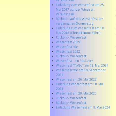
Vereinsheim
Einladung zum Wiesenfest am 25.
Mai 2017 auf der Wiese am
Vereinsheim
Rückblick auf das Wiesenfest am
vergangenen Donnerstag
Einladung zum Wiesenfest am 10.
Mai 2018 (Christi Himmelfahrt)
Rückblick Wiesenfest
Wiesenfest 2019
Wiesenfeschtle
Wiesenfest 2022
Rückblick Wiesenfest
Wiesenfest - ein Rückblick
Wiesenfest "ToGo" am 13. Mai 2021
Wiesenfeschtle am 19. September
2021
Wiesenfest am 26. Mai 2022
Einladung Wiesenfest am 18. Mai
2023
Wiesenfest am 29. Mai 2025
Rückblick Wiesenfest
Rückblick Wiesenfest
Einladung Wiesenfest am 9. Mai 2024