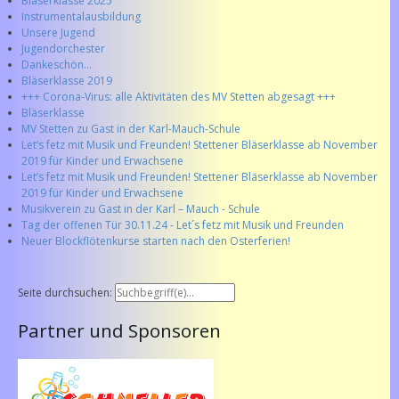
Bläserklasse 2025
Instrumentalausbildung
Unsere Jugend
Jugendorchester
Dankeschön...
Bläserklasse 2019
+++ Corona-Virus: alle Aktivitäten des MV Stetten abgesagt +++
Bläserklasse
MV Stetten zu Gast in der Karl-Mauch-Schule
Let‘s fetz mit Musik und Freunden! Stettener Bläserklasse ab November
2019 für Kinder und Erwachsene
Let‘s fetz mit Musik und Freunden! Stettener Bläserklasse ab November
2019 für Kinder und Erwachsene
Musikverein zu Gast in der Karl – Mauch - Schule
Tag der offenen Tür 30.11.24 - Let´s fetz mit Musik und Freunden
Neuer Blockflötenkurse starten nach den Osterferien!
Seite durchsuchen:
Partner und Sponsoren