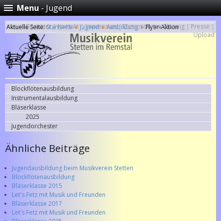
Menu
- Jugend
Benutzer
|
Kontakt
|
Impressum
|
Datenschutzerklärung
|
Presse
|
Aktuelle Seite:
Startseite
Jugend
Ausbildung
Flyer-Aktion
Upload
Blockflötenausbildung
Instrumentalausbildung
Bläserklasse
2025
Jugendorchester
Ähnliche Beiträge
Jugendausbildung beim Musikverein Stetten
Blockflötenausbildung
Bläserklasse 2015
Let's Fetz mit Musik und Freunden
Bläserklasse 2017
Let's Fetz mit Musik und Freunden